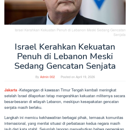
Israel Kerahkan Kekuatan Penuh di Lebanon Meski Sedang Gencatan
Senjata
Israel Kerahkan Kekuatan
Penuh di Lebanon Meski
Sedang Gencatan Senjata
By
Admin 002
Posted on
April 19, 2026
Jakarta
-Ketegangan di kawasan Timur Tengah kembali meningkat
setelah Israel dilaporkan tetap mengerahkan kekuatan militernya secara
besar-besaran di wilayah Lebanon, meskipun kesepakatan gencatan
senjata masih berlaku.
Langkah ini memicu kekhawatiran berbagai pihak, termasuk komunitas
internasional, yang menilai situasi di perbatasan kedua negara masih
jauh dari kata stabil. Sejumlah laporan menyebutkan bahwa pergerakan