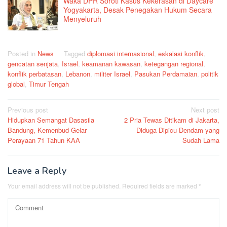
Waka DPR Soroti Kasus Kekerasan di Daycare
Yogyakarta, Desak Penegakan Hukum Secara
Menyeluruh
Posted in
News
Tagged
diplomasi internasional
,
eskalasi konflik
,
gencatan senjata
,
Israel
,
keamanan kawasan
,
ketegangan regional
,
konflik perbatasan
,
Lebanon
,
militer Israel
,
Pasukan Perdamaian
,
politik
global
,
Timur Tengah
Post
Previous post
Next post
Hidupkan Semangat Dasasila
2 Pria Tewas Ditikam di Jakarta,
navigation
Bandung, Kemenbud Gelar
Diduga Dipicu Dendam yang
Perayaan 71 Tahun KAA
Sudah Lama
Leave a Reply
Your email address will not be published.
Required fields are marked
*