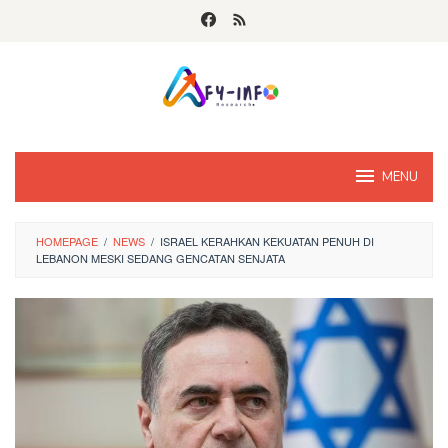
Skip
to
content
MENU
HOMEPAGE
/
NEWS
/
ISRAEL KERAHKAN KEKUATAN PENUH DI
LEBANON MESKI SEDANG GENCATAN SENJATA