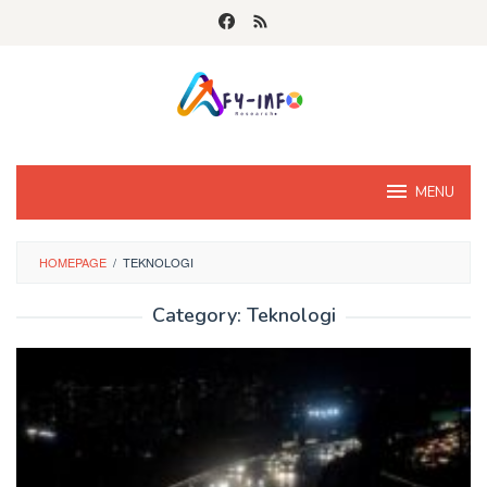
Skip
to
content
MENU
HOMEPAGE
/
TEKNOLOGI
Category:
Teknologi