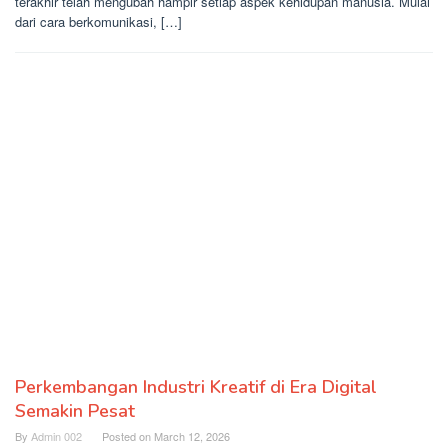
terakhir telah mengubah hampir setiap aspek kehidupan manusia. Mulai
dari cara berkomunikasi, […]
Perkembangan Industri Kreatif di Era Digital
Semakin Pesat
By
Admin 002
Posted on
March 12, 2026