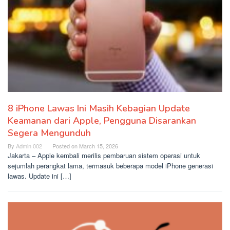
8 iPhone Lawas Ini Masih Kebagian Update
Keamanan dari Apple, Pengguna Disarankan
Segera Mengunduh
By
Admin 002
Posted on
March 15, 2026
Jakarta – Apple kembali merilis pembaruan sistem operasi untuk
sejumlah perangkat lama, termasuk beberapa model iPhone generasi
lawas. Update ini […]