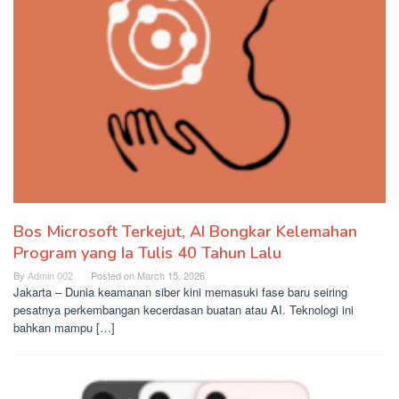
Bos Microsoft Terkejut, AI Bongkar Kelemahan
Program yang Ia Tulis 40 Tahun Lalu
By
Admin 002
Posted on
March 15, 2026
Jakarta – Dunia keamanan siber kini memasuki fase baru seiring
pesatnya perkembangan kecerdasan buatan atau AI. Teknologi ini
bahkan mampu […]