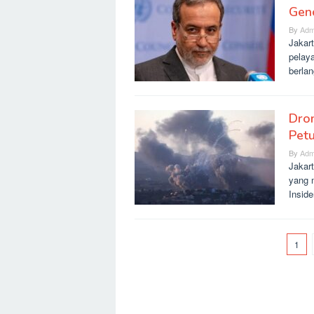
Genc
By
Adm
Jakar
pelay
berla
Dron
Pet
By
Adm
Jakart
yang 
Insid
1