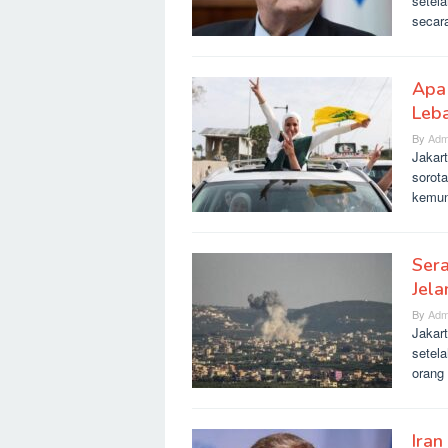
setela
secar
Apa 
Leba
By
Adm
Jakar
sorot
kemun
Ser
Jel
By
Adm
Jakar
setela
orang
Ira