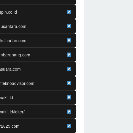
spin.co.id
nusantara.com
ksiharian.com
amberenang.com
asuara.com
.teknoadvisor.com
makit.id
makit.id/loker/
er2025.com