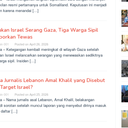
kilan resmi pertamanya untuk Somaliland. Keputusan ini menjadi
an karena menandai […]
kan Israel Serang Gaza, Tiga Warga Sipil
aporkan Tewas
in 001
Posted on
April 26, 2026
ta – Ketegangan kembali meningkat di wilayah Gaza setelah
an Israel melancarkan serangan yang menewaskan sedikitnya
arga sipil. Insiden […]
a Jurnalis Lebanon Amal Khalil yang Disebut
 Target Israel?
in 001
Posted on
April 25, 2026
a – Nama jurnalis asal Lebanon, Amal Khalil, belakangan
di sorotan setelah muncul laporan yang menyebut dirinya masuk
 daftar […]