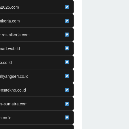
ja2025.com
ikerja.com
r.resmikerja.com
mart.web.id
o.co.id
hyangseri.co.id
nsitekno.co.id
is-sumatra.com
ra.co.id