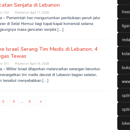
atan Senjata di Lebanon
free
in 002
Posted on
April 17, 2026
ta – Pemerintah Iran mengumumkan pembukaan penuh jalur
aran di Selat Hormuz bagi kapal-kapal komersial selama
liga
ngsungnya masa gencatan senjata […]
reda
e Israel Serang Tim Medis di Lebanon, 4
kol
ugas Tewas
in 001
Posted on
April 16, 2026
buk
a – Militer Israel dilaporkan melancarkan serangan beruntun
menargetkan tim medis darurat di Lebanon bagian selatan.
en tersebut menyebabkan […]
www
opti
2
3
…
5
opti
lok