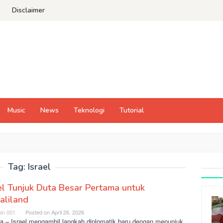
Disclaimer
Music
News
Teknologi
Tutorial
Tag:
Israel
el Tunjuk Duta Besar Pertama untuk
aliland
in 001
Posted on
April 26, 2026
ta – Israel mengambil langkah diplomatik baru dengan menunjuk