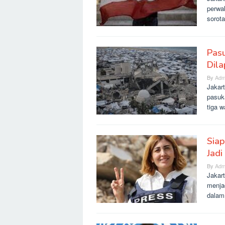
perwa
sorot
Pasu
Dil
By
Adm
Jakar
pasuk
tiga w
Siap
Jadi
By
Adm
Jakart
menja
dalam