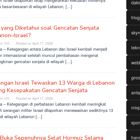
h Israel dilaporkan tetap mengerahkan kekuatan militernya
daki
a besar-besaran di wilayah Lebanon, […]
friv
yang Diketahui soal Gencatan Senjata
skyr
non–Israel?
in 002
Posted on
April 17, 2026
tekn
ta – Ketegangan antara Lebanon dan Israel kembali menjadi
an internasional setelah muncul pembahasan mengenai
gkinan gencatan senjata di wilayah […]
webk
groo
angan Israel Tewaskan 13 Warga di Lebanon
ang Kesepakatan Gencatan Senjata
anta
in 002
Posted on
April 17, 2026
ta – Ketegangan di perbatasan Lebanon kembali meningkat
mixp
h serangan militer Israel dilaporkan menewaskan sedikitnya 13
 di wilayah Lebanon […]
spor
n Buka Sepenuhnya Selat Hormuz Selama
hand