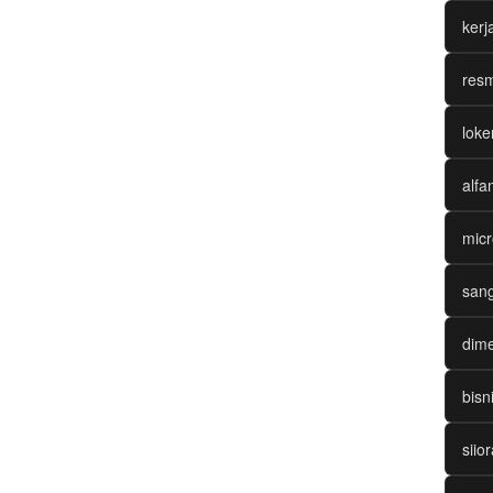
ker
resm
loke
alfa
micr
sang
dime
bisn
siio