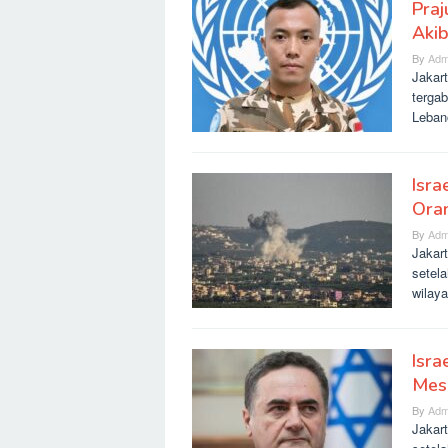
Praj
Akib
By
Adm
Jakart
terga
Leban
Isra
Ora
By
Adm
Jakar
setela
wilay
Isra
Mes
By
Adm
Jakar