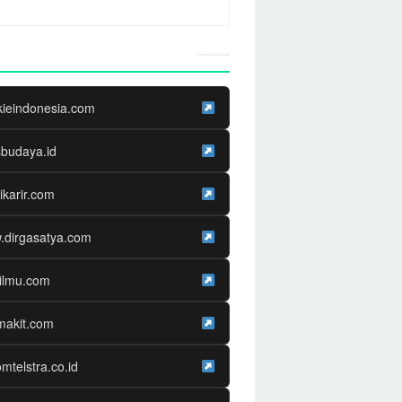
Website Media Partner
kieindonesia.com
sbudaya.id
ikarir.com
.dirgasatya.com
ilmu.com
makit.com
omtelstra.co.id