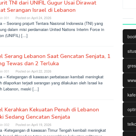
urit TNI dari UNIFIL Gugur Usai Dirawat
at Serangan Israel di Lebanon
in 001
Posted on
April 24, 2026
a – Seorang prajurit Tentara Nasional Indonesia (TNI) yang
bung dalam misi perdamaian United Nations Interim Force in
on (UNIFIL) […]
boo
situ
el Serang Lebanon Saat Gencatan Senjata, 1
ng Tewas dan 2 Terluka
gres
in 001
Posted on
April 22, 2026
ta – Ketegangan di kawasan perbatasan kembali meningkat
www
h dilaporkan terjadi serangan yang dilakukan oleh Israel ke
ah Lebanon, meski […]
kafe
el Kerahkan Kekuatan Penuh di Lebanon
opti
ki Sedang Gencatan Senjata
telk
in 002
Posted on
April 19, 2026
ta -Ketegangan di kawasan Timur Tengah kembali meningkat