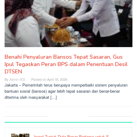
Benahi Penyaluran Bansos Tepat Sasaran, Gus
Ipul Tegaskan Peran BPS dalam Penentuan Desil
DTSEN
By
Admin 002
Posted on
April 18, 2026
Jakarta – Pemerintah terus berupaya memperbaiki sistem penyaluran
bantuan sosial (bansos) agar lebih tepat sasaran dan benar-benar
diterima oleh masyarakat […]
Recent Post
Israel Tunjuk Duta Besar Pertama untuk S…