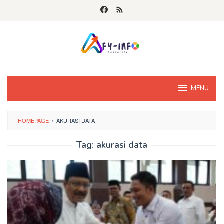
Skip
to
content
MENU
HOMEPAGE
/
AKURASI DATA
Tag:
akurasi data