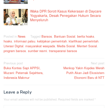
Waka DPR Soroti Kasus Kekerasan di Daycare
Yogyakarta, Desak Penegakan Hukum Secara
Menyeluruh
Posted in
News
Tagged
Bansos
,
Bantuan Sosial
,
berita hoaks
,
hoaks
,
informasi palsu
,
kebijakan pemerintah
,
klarifikasi pemerintah
,
Literasi Digital
,
masyarakat waspada
,
Media Sosial
,
Menteri Sosial
,
program bansos
,
sumber resmi
,
transparansi bansos
Post
Previous post
Next post
Buka Kontes Sapi APPSI,
Menkop Yakin Kopdes Merah
navigation
Muzani: Peternak Sejahtera,
Putih Akan Jadi Ekosistem
Indonesia Makmur
Ekonomi Baru di NTT
Leave a Reply
Your email address will not be published.
Required fields are marked
*