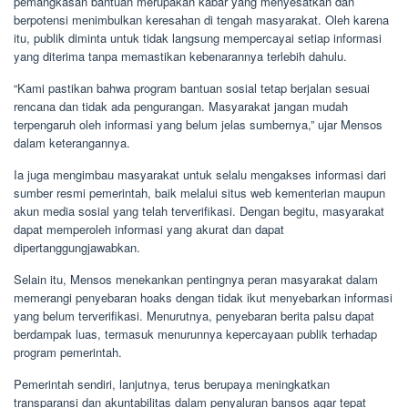
pemangkasan bantuan merupakan kabar yang menyesatkan dan
berpotensi menimbulkan keresahan di tengah masyarakat. Oleh karena
itu, publik diminta untuk tidak langsung mempercayai setiap informasi
yang diterima tanpa memastikan kebenarannya terlebih dahulu.
“Kami pastikan bahwa program bantuan sosial tetap berjalan sesuai
rencana dan tidak ada pengurangan. Masyarakat jangan mudah
terpengaruh oleh informasi yang belum jelas sumbernya,” ujar Mensos
dalam keterangannya.
Ia juga mengimbau masyarakat untuk selalu mengakses informasi dari
sumber resmi pemerintah, baik melalui situs web kementerian maupun
akun media sosial yang telah terverifikasi. Dengan begitu, masyarakat
dapat memperoleh informasi yang akurat dan dapat
dipertanggungjawabkan.
Selain itu, Mensos menekankan pentingnya peran masyarakat dalam
memerangi penyebaran hoaks dengan tidak ikut menyebarkan informasi
yang belum terverifikasi. Menurutnya, penyebaran berita palsu dapat
berdampak luas, termasuk menurunnya kepercayaan publik terhadap
program pemerintah.
Pemerintah sendiri, lanjutnya, terus berupaya meningkatkan
transparansi dan akuntabilitas dalam penyaluran bansos agar tepat