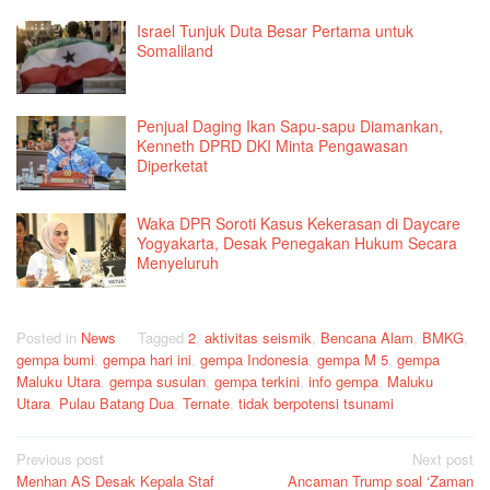
Israel Tunjuk Duta Besar Pertama untuk
Somaliland
Penjual Daging Ikan Sapu-sapu Diamankan,
Kenneth DPRD DKI Minta Pengawasan
Diperketat
Waka DPR Soroti Kasus Kekerasan di Daycare
Yogyakarta, Desak Penegakan Hukum Secara
Menyeluruh
Posted in
News
Tagged
2
,
aktivitas seismik
,
Bencana Alam
,
BMKG
,
gempa bumi
,
gempa hari ini
,
gempa Indonesia
,
gempa M 5
,
gempa
Maluku Utara
,
gempa susulan
,
gempa terkini
,
info gempa
,
Maluku
Utara
,
Pulau Batang Dua
,
Ternate
,
tidak berpotensi tsunami
Post
Previous post
Next post
Menhan AS Desak Kepala Staf
Ancaman Trump soal ‘Zaman