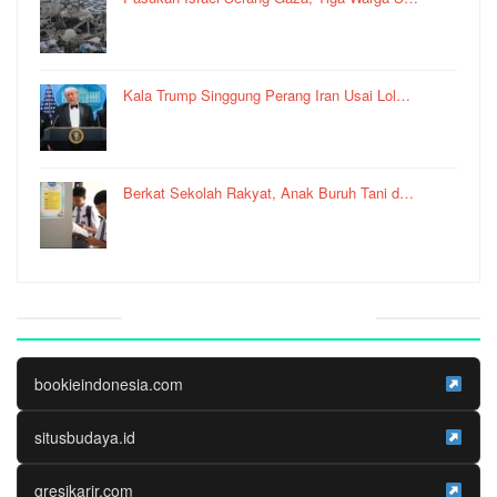
Kala Trump Singgung Perang Iran Usai Lol…
Berkat Sekolah Rakyat, Anak Buruh Tani d…
Website Media Partner
bookieindonesia.com
situsbudaya.id
gresikarir.com