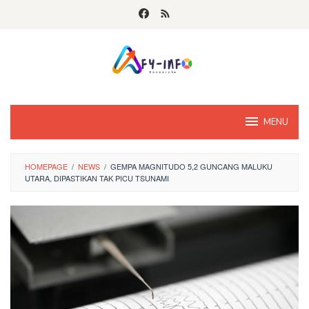
Skip
to
content
MENU
HOMEPAGE
/
NEWS
/
GEMPA MAGNITUDO 5,2 GUNCANG MALUKU
UTARA, DIPASTIKAN TAK PICU TSUNAMI