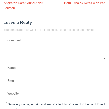
navigation
Angkatan Darat Mundur dari
Batu’ Dibalas Keras oleh Iran
Jabatan
Leave a Reply
Your email address will not be published.
Required fields are marked
*
Save my name, email, and website in this browser for the next time I
comment.