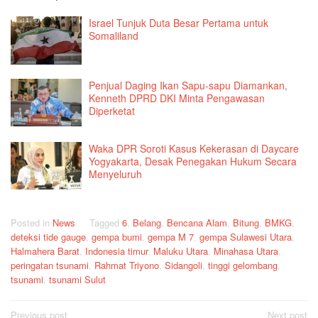
Israel Tunjuk Duta Besar Pertama untuk
Somaliland
Penjual Daging Ikan Sapu-sapu Diamankan,
Kenneth DPRD DKI Minta Pengawasan
Diperketat
Waka DPR Soroti Kasus Kekerasan di Daycare
Yogyakarta, Desak Penegakan Hukum Secara
Menyeluruh
Posted in
News
Tagged
6
,
Belang
,
Bencana Alam
,
Bitung
,
BMKG
,
deteksi tide gauge
,
gempa bumi
,
gempa M 7
,
gempa Sulawesi Utara
,
Halmahera Barat
,
Indonesia timur
,
Maluku Utara
,
Minahasa Utara
,
peringatan tsunami
,
Rahmat Triyono
,
Sidangoli
,
tinggi gelombang
,
tsunami
,
tsunami Sulut
Post
Previous post
Next post