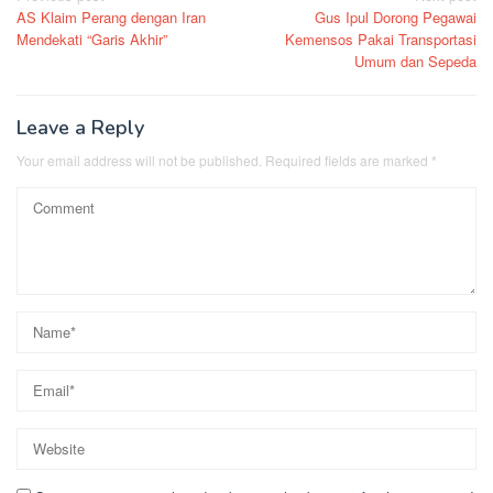
AS Klaim Perang dengan Iran
Gus Ipul Dorong Pegawai
navigation
Mendekati “Garis Akhir”
Kemensos Pakai Transportasi
Umum dan Sepeda
Leave a Reply
Your email address will not be published.
Required fields are marked
*