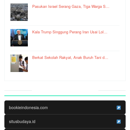
Pasukan Israel Serang Gaza, Tiga Warga S…
Kala Trump Singgung Perang Iran Usai Lol…
Berkat Sekolah Rakyat, Anak Buruh Tani d…
Website Media Partner
bookieindonesia.com
situsbudaya.id