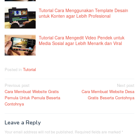
Tutorial Cara Menggunakan Template Desain
untuk Konten agar Lebih Profesional
Tutorial Cara Mengedit Video Pendek untuk
Media Sosial agar Lebih Menarik dan Viral
Posted in
Tutorial
Post
Previous post
Next post
Cara Membuat Website Gratis
Cara Membuat Website Desa
navigation
Pemula Untuk Pemula Beserta
Gratis Beserta Contohnya
Contohnya
Leave a Reply
Your email address will not be published.
Required fields are marked
*