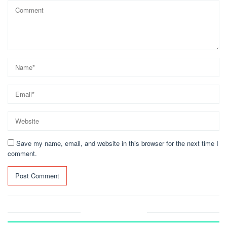
Save my name, email, and website in this browser for the next time I
comment.
Recent Post