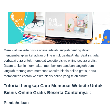
Membuat website bisnis online adalah langkah penting dalam
mengembangkan kehadiran online untuk usaha Anda. Saat ini, ada
berbagai cara untuk membuat website bisnis online secara gratis.
Dalam artikel ini, kami akan memberikan panduan langkah demi
langkah tentang cara membuat website bisnis online gratis, serta
memberikan contoh website bisnis online yang telah dibuat.
Tutorial Lengkap Cara Membuat Website Untuk
Bisnis Online Gratis Beserta Contohnya :
Pendahuluan