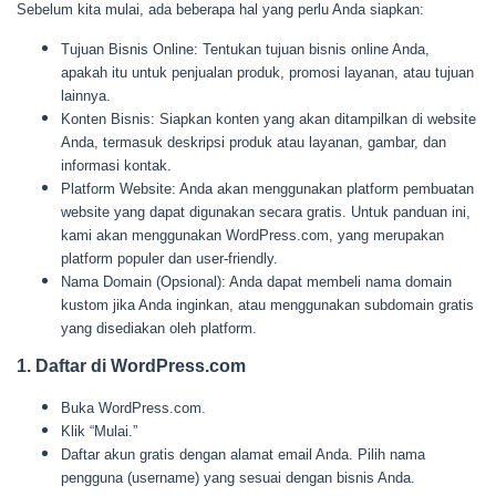
Sebelum kita mulai, ada beberapa hal yang perlu Anda siapkan:
Tujuan Bisnis Online: Tentukan tujuan bisnis online Anda,
apakah itu untuk penjualan produk, promosi layanan, atau tujuan
lainnya.
Konten Bisnis: Siapkan konten yang akan ditampilkan di website
Anda, termasuk deskripsi produk atau layanan, gambar, dan
informasi kontak.
Platform Website: Anda akan menggunakan platform pembuatan
website yang dapat digunakan secara gratis. Untuk panduan ini,
kami akan menggunakan WordPress.com, yang merupakan
platform populer dan user-friendly.
Nama Domain (Opsional): Anda dapat membeli nama domain
kustom jika Anda inginkan, atau menggunakan subdomain gratis
yang disediakan oleh platform.
1. Daftar di WordPress.com
Buka WordPress.com.
Klik “Mulai.”
Daftar akun gratis dengan alamat email Anda. Pilih nama
pengguna (username) yang sesuai dengan bisnis Anda.