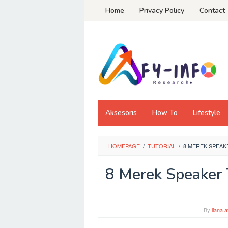
Skip
Home
Privacy Policy
Contact
to
content
Aksesoris
How To
Lifestyle
HOMEPAGE
/
TUTORIAL
/
8 MEREK SPEAK
8 Merek Speaker 
By
liana a