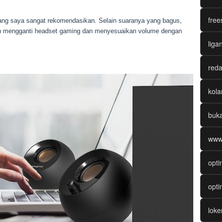
free
ang saya sangat rekomendasikan. Selain suaranya yang bagus,
ngin mengganti headset gaming dan menyesuaikan volume dengan
liga
reda
kol
buk
www
opti
opti
lok