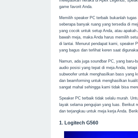
melepaskan neraka di Apex Legends, speake
game favorit Anda.
Memilih speaker PC terbaik bukanlah tuga
seberapa banyak ruang yang tersedia di me
yang cocok untuk setup Anda, atau apakah 
bawah meja, maka Anda harus memilih setup
di lantai. Menurut pendapat kami, speaker
yang bagus dan terlihat keren saat digunaka
Namun, ada juga soundbar PC, yang baru-ba
audio posisi yang tepat di meja Anda, tetap
subwoofer untuk menghasilkan bass yang k
dan beamforming untuk menghasilkan kualita
sangat mahal sehingga kami tidak bisa me
Speaker PC terbaik tidak selalu murah. Un
layak selama pengujian yang luas. Berikut
dan terjangkau untuk meja kerja Anda. Beri
1. Logitech G560