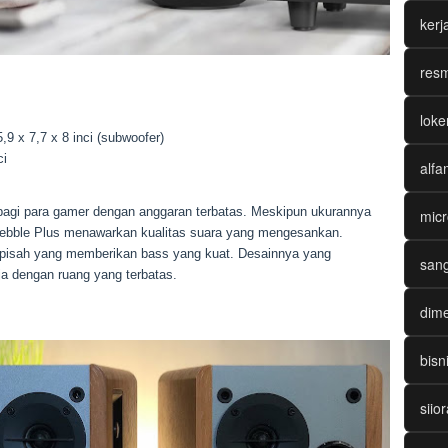
ker
resm
loke
 5,9 x 7,7 x 8 inci (subwoofer)
ci
alfa
k bagi para gamer dengan anggaran terbatas. Meskipun ukurannya
micr
Pebble Plus menawarkan kualitas suara yang mengesankan.
erpisah yang memberikan bass yang kuat. Desainnya yang
sang
 dengan ruang yang terbatas.
dime
bisn
siio