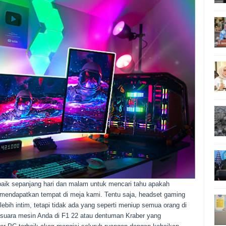
aik sepanjang hari dan malam untuk mencari tahu apakah
 mendapatkan tempat di meja kami. Tentu saja, headset gaming
bih intim, tetapi tidak ada yang seperti meniup semua orang di
u suara mesin Anda di F1 22 atau dentuman Kraber yang