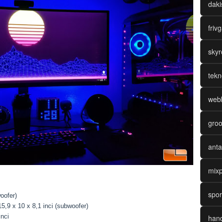
daki
friv
skyr
tekn
webk
groo
anta
mixp
spor
woofer)
 15,9 x 10 x 8,1 inci (subwoofer)
inci
hand