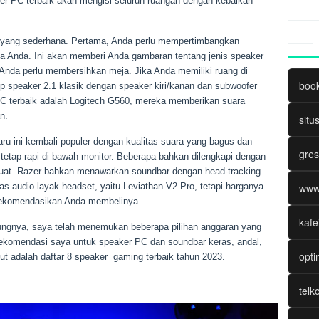
r PC terbaik akan mengisi seluruh ruangan dengan kebaikan
s yang sederhana. Pertama, Anda perlu mempertimbangkan
ja Anda. Ini akan memberi Anda gambaran tentang jenis speaker
Anda perlu membersihkan meja. Jika Anda memiliki ruang di
boo
 speaker 2.1 klasik dengan speaker kiri/kanan dan subwoofer
 PC terbaik adalah Logitech G560, mereka memberikan suara
n.
situ
ru ini kembali populer dengan kualitas suara yang bagus dan
gres
i tetap rapi di bawah monitor. Beberapa bahkan dilengkapi dengan
uat. Razer bahkan menawarkan soundbar dengan head-tracking
www
s audio layak headset, yaitu Leviathan V2 Pro, tetapi harganya
rekomendasikan Anda membelinya.
kafe
tungnya, saya telah menemukan beberapa pilihan anggaran yang
 rekomendasi saya untuk speaker PC dan soundbar keras, andal,
opti
kut adalah daftar 8 speaker gaming terbaik tahun 2023.
telk