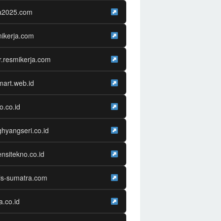
ja2025.com
ikerja.com
r.resmikerja.com
mart.web.id
o.co.id
hyangseri.co.id
nsitekno.co.id
is-sumatra.com
ra.co.id