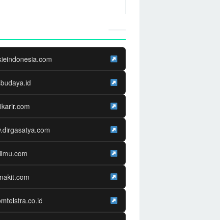
Website Media Partner
kieindonesia.com
sbudaya.id
ikarir.com
.dirgasatya.com
ilmu.com
makit.com
omtelstra.co.id