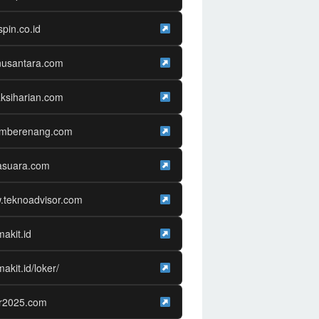
spin.co.id
nusantara.com
ksiharian.com
amberenang.com
asuara.com
.teknoadvisor.com
makit.id
makit.id/loker/
er2025.com