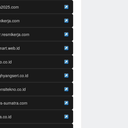
ja2025.com
ikerja.com
r.resmikerja.com
mart.web.id
o.co.id
hyangseri.co.id
nsitekno.co.id
is-sumatra.com
ra.co.id