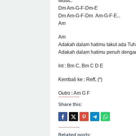
Music:
Dm Am-G-F-Dm-E
Dm Am-G-F-Dm Am-G-F-E..
Am
Am
Adakah dalam hatimu takut ada Tu
Adakah dalam hatimu penuh denga
Int : Bm C, Bm C D E
Kembali ke : Reff, (*)
Outro : Am G F
Share this:
Related posts: