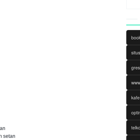
boo
situ
gres
www
kafe
opti
telk
han
n setan