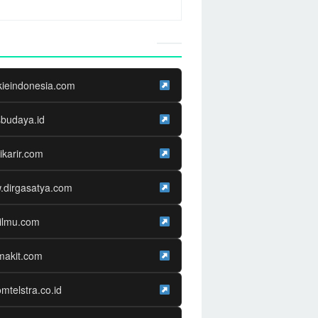
Website Media Partner
kieindonesia.com
sbudaya.id
ikarir.com
.dirgasatya.com
ilmu.com
makit.com
omtelstra.co.id