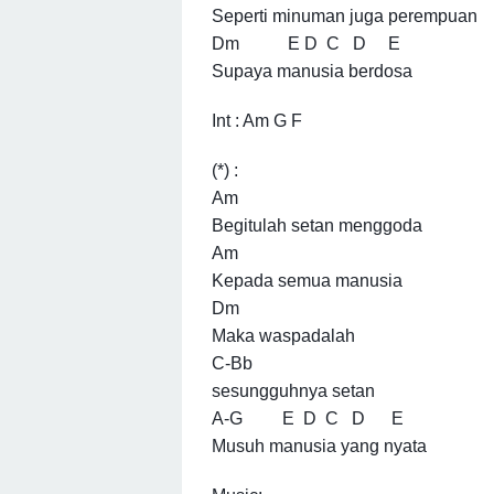
Seperti minuman juga perempuan
Dm E D C D E
Supaya manusia berdosa
Int : Am G F
(*) :
Am
Begitulah setan menggoda
Am
Kepada semua manusia
Dm
Maka waspadalah
C-Bb
sesungguhnya setan
A-G E D C D E
Musuh manusia yang nyata