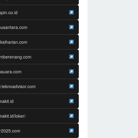
spin.co.id
nusantara.com
ksiharian.com
amberenang.com
asuara.com
.teknoadvisor.com
makit.id
makit.id/loker/
er2025.com