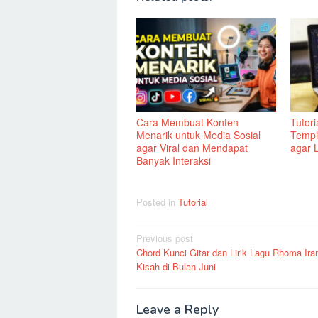
Cara Membuat Konten
Tutor
Menarik untuk Media Sosial
Templ
agar Viral dan Mendapat
agar L
Banyak Interaksi
Posted in
Tutorial
Post
Previous post
Chord Kunci Gitar dan Lirik Lagu Rhoma Ir
navigation
Kisah di Bulan Juni
Leave a Reply