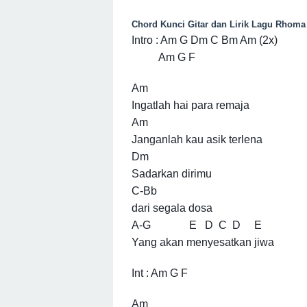
Chord Kunci Gitar dan Lirik Lagu
Rhoma 
Intro : Am G Dm C Bm Am (2x)
Am G F
Am
Ingatlah hai para remaja
Am
Janganlah kau asik terlena
Dm
Sadarkan dirimu
C-Bb
dari segala dosa
A-G E D C D E
Yang akan menyesatkan jiwa
Int : Am G F
Am