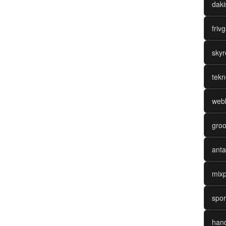
daki
friv
skyr
tekn
webk
groo
anta
mixp
spor
hand