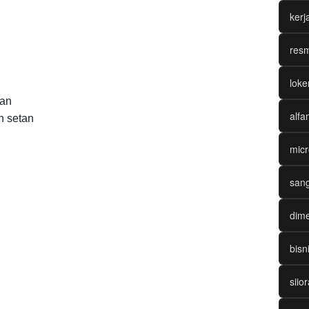
ker
resm
loke
han
alfa
n setan
micr
sang
dime
bisn
siio