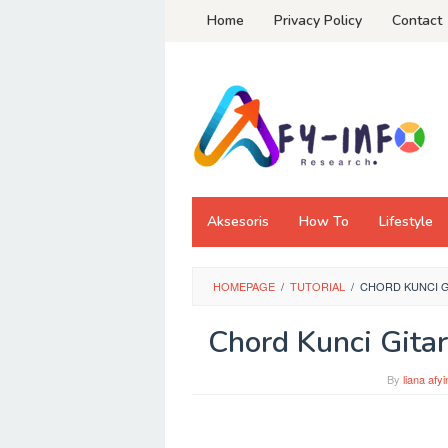
Skip
Home
Privacy Policy
Contact
to
content
Aksesoris
How To
Lifestyle
HOMEPAGE
/
TUTORIAL
/
CHORD KUNCI G
Chord Kunci Gita
By
liana afyi