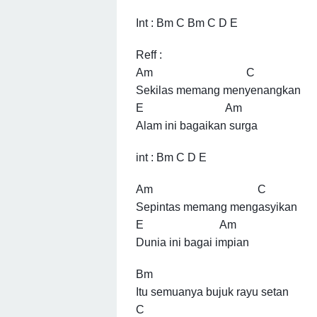
Int : Bm C Bm C D E
Reff :
Am C
Sekilas memang menyenangkan
E Am
Alam ini bagaikan surga
int : Bm C D E
Am C
Sepintas memang mengasyikan
E Am
Dunia ini bagai impian
Bm
Itu semuanya bujuk rayu setan
C