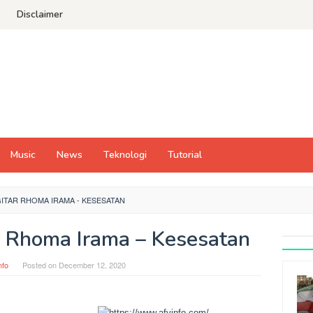
Disclaimer
Music
News
Teknologi
Tutorial
ITAR RHOMA IRAMA - KESESATAN
r Rhoma Irama – Kesesatan
nfo
Posted on
December 12, 2020