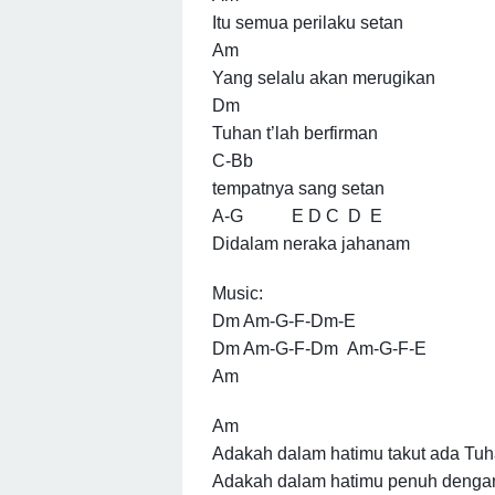
Itu semua perilaku setan
Am
Yang selalu akan merugikan
Dm
Tuhan t’lah berfirman
C-Bb
tempatnya sang setan
A-G E D C D E
Didalam neraka jahanam
Music:
Dm Am-G-F-Dm-E
Dm Am-G-F-Dm Am-G-F-E
Am
Am
Adakah dalam hatimu takut ada Tu
Adakah dalam hatimu penuh denga