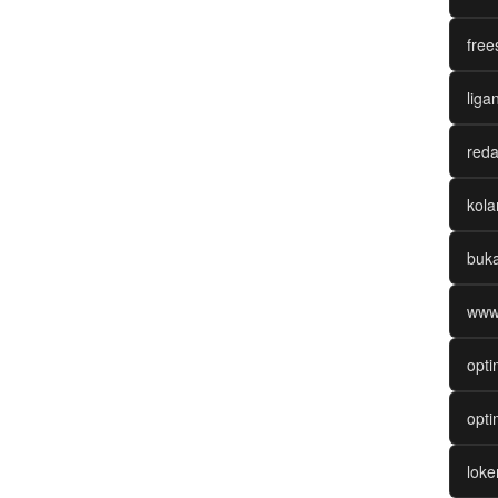
free
liga
reda
kol
buk
www
opti
opti
lok