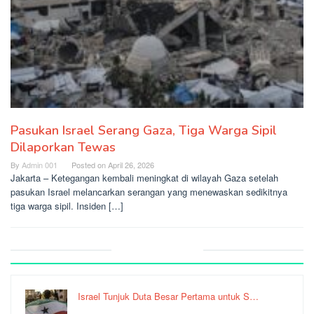
Pasukan Israel Serang Gaza, Tiga Warga Sipil
Dilaporkan Tewas
By
Admin 001
Posted on
April 26, 2026
Jakarta – Ketegangan kembali meningkat di wilayah Gaza setelah
pasukan Israel melancarkan serangan yang menewaskan sedikitnya
tiga warga sipil. Insiden […]
Recent Post
Israel Tunjuk Duta Besar Pertama untuk S…