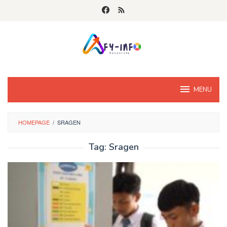
Skip
to
content
MENU
HOMEPAGE
/
SRAGEN
Tag:
Sragen