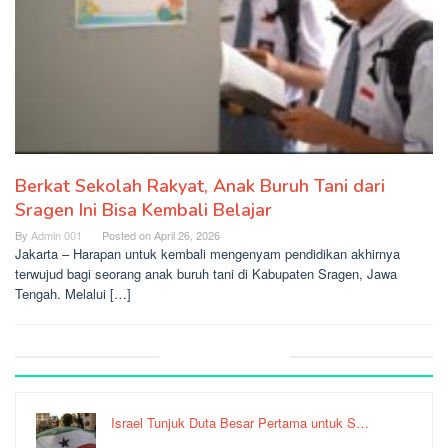
Berkat Sekolah Rakyat, Anak Buruh Tani dari
Sragen Ini Bisa Kembali Belajar
By
Admin 001
Posted on
April 26, 2026
Jakarta – Harapan untuk kembali mengenyam pendidikan akhirnya
terwujud bagi seorang anak buruh tani di Kabupaten Sragen, Jawa
Tengah. Melalui […]
Recent Post
Israel Tunjuk Duta Besar Pertama untuk S…