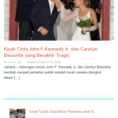
Kisah Cinta John F. Kennedy Jr. dan Carolyn
Bessette yang Berakhir Tragis
By
Admin 003
Posted on
March 16, 2026
Jakarta – Hubungan antara John F. Kennedy Jr. dan Carolyn Bessette
kembali menjadi perhatian publik setelah kisah mereka diangkat
dalam […]
Recent Post
Israel Tunjuk Duta Besar Pertama untuk S…