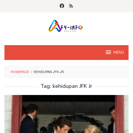
Skip
to
content
MENU
HOMEPAGE
/
KEHIDUPAN JFK JR
Tag:
kehidupan JFK Jr