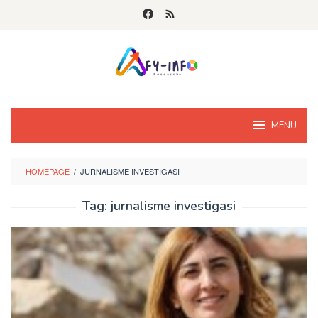
Skip
to
content
MENU
HOMEPAGE
/
JURNALISME INVESTIGASI
Tag:
jurnalisme investigasi