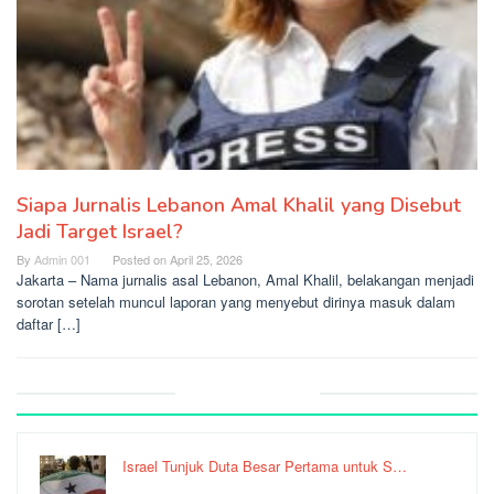
Siapa Jurnalis Lebanon Amal Khalil yang Disebut
Jadi Target Israel?
By
Admin 001
Posted on
April 25, 2026
Jakarta – Nama jurnalis asal Lebanon, Amal Khalil, belakangan menjadi
sorotan setelah muncul laporan yang menyebut dirinya masuk dalam
daftar […]
Recent Post
Israel Tunjuk Duta Besar Pertama untuk S…