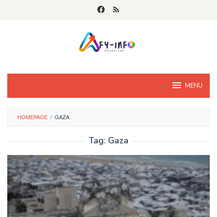
Skip
to
content
MENU
HOMEPAGE
/
GAZA
Tag:
Gaza