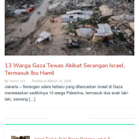
13 Warga Gaza Tewas Akibat Serangan Israel,
Termasuk Ibu Hamil
By
Admin 003
Posted on
March 16, 2026
Jakarta – Serangan udara terbaru yang dilancarkan Israel di Gaza
menewaskan sedikitnya 13 warga Palestina, termasuk dua anak laki-
laki, seorang […]
Recent Post
Israel Tunjuk Duta Besar Pertama untuk S…