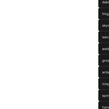
daki
friv
skyr
tekn
webk
groo
anta
mixp
spor
hand