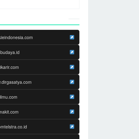
Website Media Partner
kieindonesia.com
sbudaya.id
ikarir.com
.dirgasatya.com
ilmu.com
makit.com
omtelstra.co.id