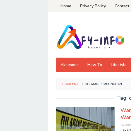
Skip
Home
Privacy Policy
Contact
to
content
Aksesoris
How To
Lifestyle
HOMEPAGE
/
DUGAAN PEMBUNUHAN
Tag:
War
Wani
By
Adm
Jakar