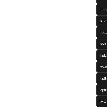
free
liga
reda
kol
buk
www
opti
opti
lok