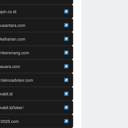
spin.co.id
nusantara.com
ksiharian.com
amberenang.com
asuara.com
.teknoadvisor.com
makit.id
makit.id/loker/
er2025.com