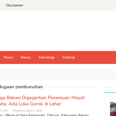
Disclaimer
Music
News
Teknologi
Tutorial
dugaan pembunuhan
ga Bekasi Digegerkan Penemuan Mayat
ta, Ada Luka Gorok di Leher
in 003
Posted on
April 9, 2026
ta – Warga di Desa Kertamukti, Cibitung, Kabupaten Bekasi,