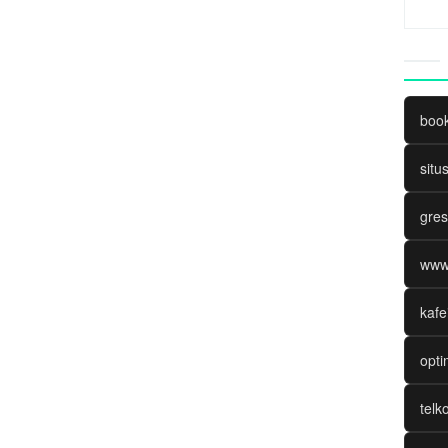
boo
situ
gres
www
kafe
opti
telk