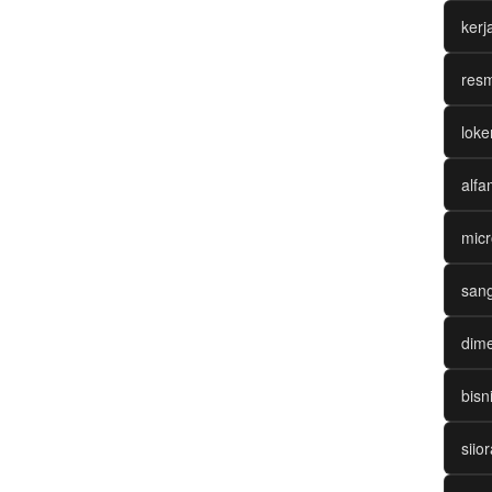
ker
resm
loke
alfa
micr
sang
dime
bisn
siio