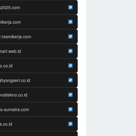
ja2025.com
ikerja.com
r.resmikerja.com
mart.web.id
o.co.id
hyangseri.co.id
nsitekno.co.id
is-sumatra.com
ra.co.id