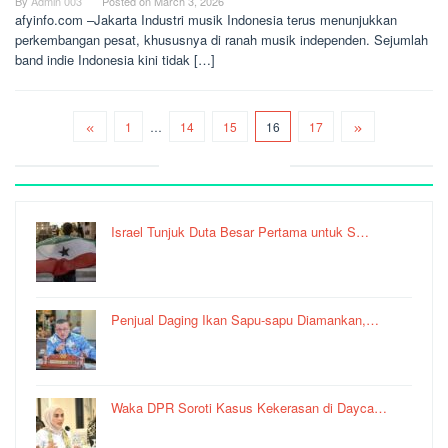
By
Admin 003
Posted on
March 3, 2026
afyinfo.com –Jakarta Industri musik Indonesia terus menunjukkan
perkembangan pesat, khususnya di ranah musik independen. Sejumlah
band indie Indonesia kini tidak […]
1
…
14
15
16
17
Recent Post
Israel Tunjuk Duta Besar Pertama untuk S…
Penjual Daging Ikan Sapu-sapu Diamankan,…
Waka DPR Soroti Kasus Kekerasan di Dayca…