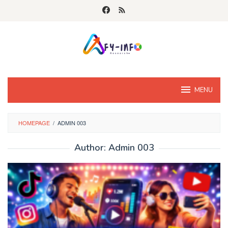
Skip
to
content
MENU
HOMEPAGE
/
ADMIN 003
Author:
Admin 003