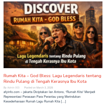
Rumah Kita – God Bless: Lagu Legendaris tentang
Rindu Pulang di Tengah Kerasnya Ibu Kota
By
Admin 003
Posted on
March 3, 2026
afyinfo.com – jakarta Diciptakan Ian Antono, “Rumah Kita” Menjadi
Representasi Perasaan Para Perantau yang Merindukan
Kesederhanaan Rumah Lagu Rumah Kita […]